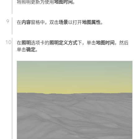
地图时间
将照明更新为使用
。
内容
场景
地图属性
在
窗格中，双击
以打开
。
照明
照明定义方式
地图时间
在
选项卡的
下，单击
，然后
确定
单击
。