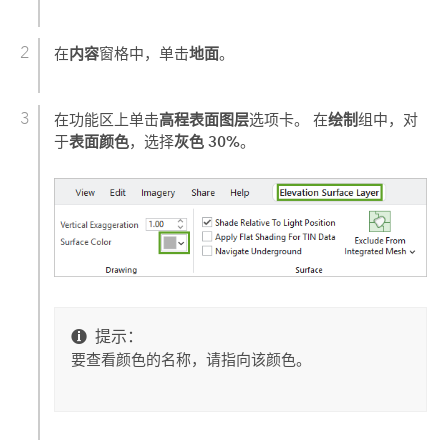
内容
地面
在
窗格中，单击
。
高程表面图层
绘制
在功能区上单击
选项卡。 在
组中，对
表面颜色
灰色 30%
于
，选择
。
提示：
要查看颜色的名称，请指向该颜色。