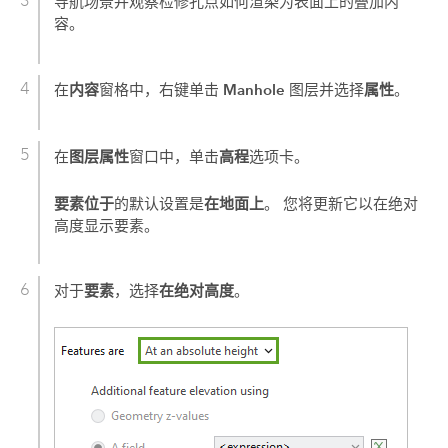
导航场景并观察检修孔点如何渲染为表面上的叠加内
容。
内容
Manhole
属性
在
窗格中，右键单击
图层并选择
。
图层属性
高程
在
窗口中，单击
选项卡。
要素位于
在地面上
的默认设置是
。 您将更新它以在绝对
高度显示要素。
要素
在绝对高度
对于
，选择
。