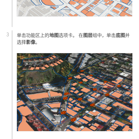
地图
图层
底图
单击功能区上的
选项卡。 在
组中，单击
并
影像
选择
。