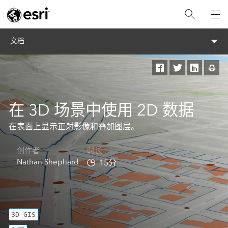
文档
在 3D 场景中使用 2D 数据
在表面上显示正射影像和叠加图层。
创作者​
时长​
Nathan Shephard
15分
3D GIS