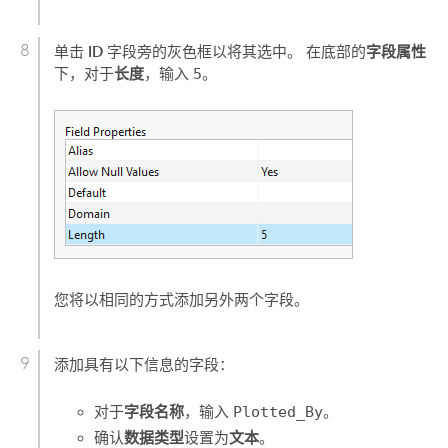
ID
字段属性
单击
字段旁的灰色框以将其选中。 在底部的
长度
下，对于
，输入
5
。
您将以相同的方式添加另外两个字段。
添加具有以下信息的字段：
字段名称
对于
，输入
Plotted_By
。
数据类型
文本
确认
设置为
。