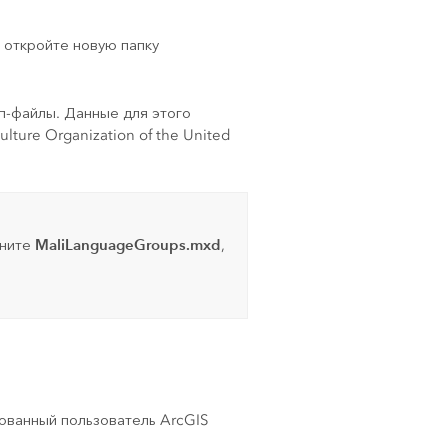
 откройте новую папку
йп-файлы. Данные для этого
lture Organization of the United
MaliLanguageGroups.mxd
кните
,
нованный пользователь
ArcGIS