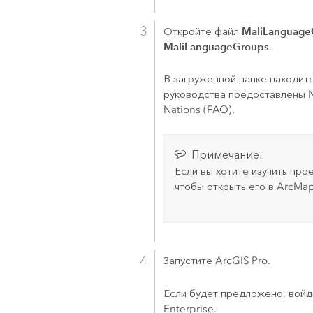
MaliLanguage
Откройте файл
MaliLanguageGroups
.
В загруженной папке находит
руководства предоставлены Nat
Nations (FAO).
Примечание:
Если вы хотите изучить про
чтобы открыть его в
ArcMa
Запустите
ArcGIS Pro
.
Если будет предложено, войд
Enterprise
.