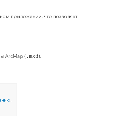
ном приложении, что позволяет
ты
ArcMap
(
.mxd
).
чению
.