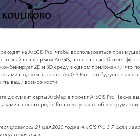
Все истории
реходят на
ArcGIS Pro
, чтобы воспользоваться преимуще
 со всей платформой ArcGIS, что позволяет более эффек
 комбинирует 2D и 3D среду в одном приложении, что по
овками в одном проекте.
ArcGIS Pro
- это будущее насто
рить ваши возможности.
ете документ карты
ArcMap
в проект
ArcGIS Pro
. Также вы
ачами в новой среде. Вы также узнаете об инструментах
тестировалось 21 мая 2026 года в
ArcGIS Pro
3.7. Если у ва
могут отличаться.