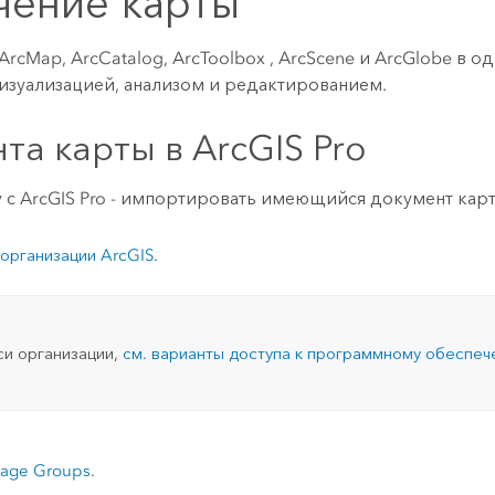
чение карты
ArcMap
,
ArcCatalog
,
ArcToolbox
,
ArcScene
и
ArcGlobe
в од
изуализацией, анализом и редактированием.
а карты в ArcGIS Pro
у с
ArcGIS Pro
- импортировать имеющийся документ кар
 организации ArcGIS
.
иси организации,
см. варианты доступа к программному обеспе
uage Groups
.