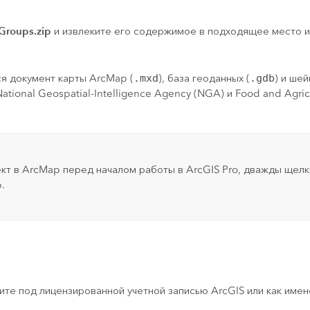
Groups.zip
и извлеките его содержимое в подходящее место и
ся документ карты
ArcMap
(
.mxd
), база геоданных (
.gdb
) и ше
ional Geospatial-Intelligence Agency (NGA) и Food and Agricu
ект в
ArcMap
перед началом работы в
ArcGIS Pro
, дважды щел
p
.
ите под лицензированной учетной записью ArcGIS или как име