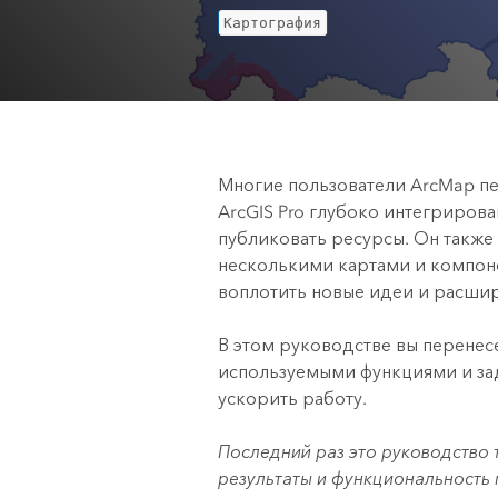
Создание картографических
Картография
приложений и приложений
Все отрасли
пространственного анализа
Все продукты
Многие пользователи
ArcMap
пе
ArcGIS Pro
глубоко интегрирован
публиковать ресурсы. Он также
несколькими картами и компон
воплотить новые идеи и расши
В этом руководстве вы перенес
используемыми функциями и зад
ускорить работу.
Последний раз это руководство 
результаты и функциональность 