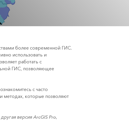
версию.
позволили провести критически важные
инфраструктурой
данных, а также для получения
спасательные операции.
Изучить ArcGIS Pro
результатов, позволяющих решать
сложные задачи.
Прочитать статью
Изучить этот курс
ствами более современной ГИС.
тивно использовать и
зволяет работать с
льной ГИС, позволяющее
 ознакомитесь с часто
 и методах, которые позволяют
с другая версия
ArcGIS Pro
,