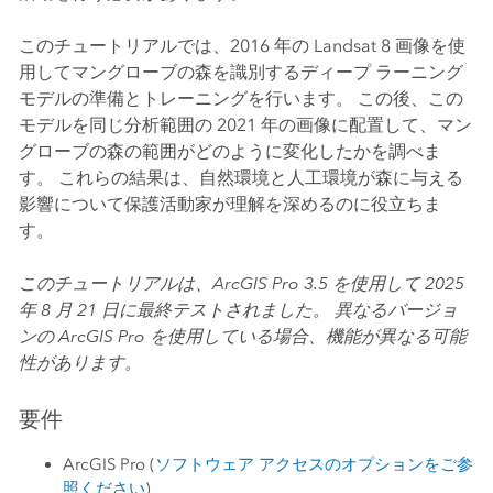
このチュートリアルでは、2016 年の Landsat 8 画像を使
用してマングローブの森を識別するディープ ラーニング
モデルの準備とトレーニングを行います。 この後、この
モデルを同じ分析範囲の 2021 年の画像に配置して、マン
グローブの森の範囲がどのように変化したかを調べま
す。 これらの結果は、自然環境と人工環境が森に与える
影響について保護活動家が理解を深めるのに役立ちま
す。
このチュートリアルは、
ArcGIS Pro
3.5 を使用して 2025
年 8 月 21 日に最終テストされました。 異なるバージョ
ンの
ArcGIS Pro
を使用している場合、機能が異なる可能
性があります。
要件
ArcGIS Pro
(
ソフトウェア アクセスのオプションをご参
照ください
)