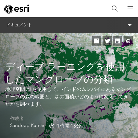
ドキュメント
ディープ ラーニングを使用
したマングローブの分類
地理空間 AI を使用して、インドのムンバイにあるマング
ローブの森の範囲と、森の面積がどのように変化してき
たかを調べます。
作成者​
期間​
Sandeep Kumar
1時間 15分