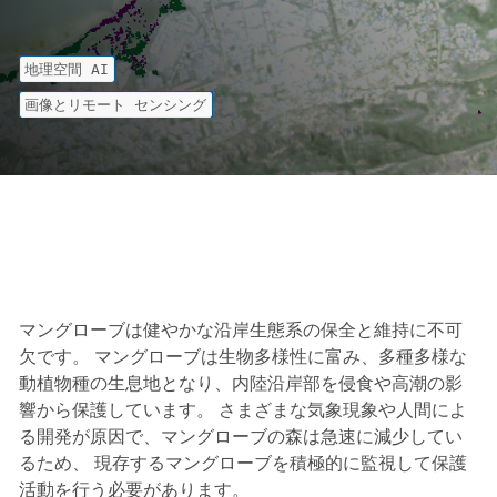
地理空間 AI
画像とリモート センシング
マングローブは健やかな沿岸生態系の保全と維持に不可
欠です。 マングローブは生物多様性に富み、多種多様な
動植物種の生息地となり、内陸沿岸部を侵食や高潮の影
響から保護しています。 さまざまな気象現象や人間によ
る開発が原因で、マングローブの森は急速に減少してい
るため、 現存するマングローブを積極的に監視して保護
活動を行う必要があります。