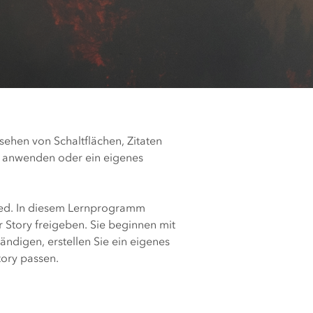
ungen.
aktivieren Sie eine kostenfreie Testversion.
Die Story lesen
Den Kurs erkunden
rukturmanagement erkunden
ArcGIS Pro erkunden
sehen von Schaltflächen, Zitaten
y anwenden oder ein eigenes
eed. In diesem Lernprogramm
r Story freigeben. Sie beginnen mit
tändigen, erstellen Sie ein eigenes
tory passen.